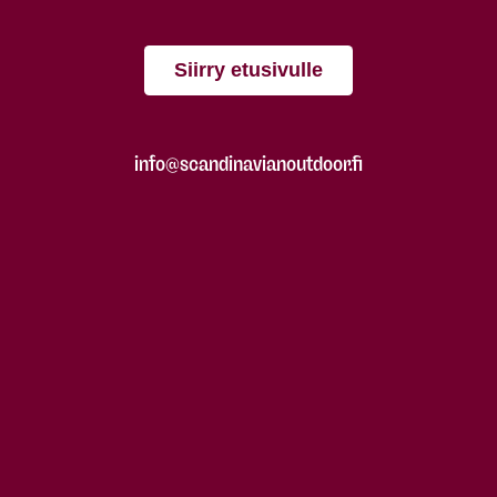
Siirry etusivulle
info@scandinavianoutdoor.fi