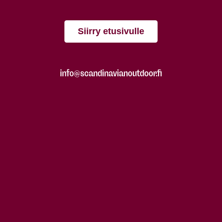
Siirry etusivulle
info@scandinavianoutdoor.fi