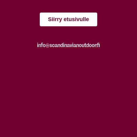
Siirry etusivulle
info@scandinavianoutdoor.fi