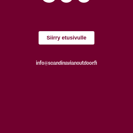
Siirry etusivulle
info@scandinavianoutdoor.fi