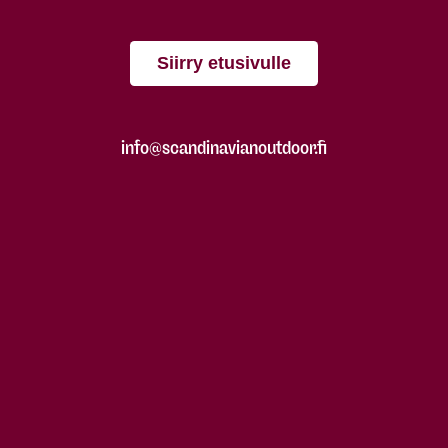
Siirry etusivulle
info@scandinavianoutdoor.fi