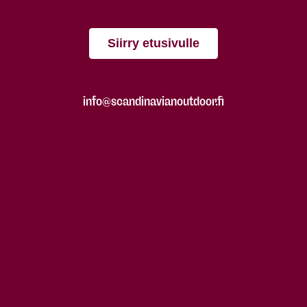
Siirry etusivulle
info@scandinavianoutdoor.fi