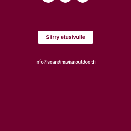
Siirry etusivulle
info@scandinavianoutdoor.fi