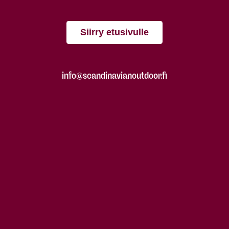
Siirry etusivulle
info@scandinavianoutdoor.fi