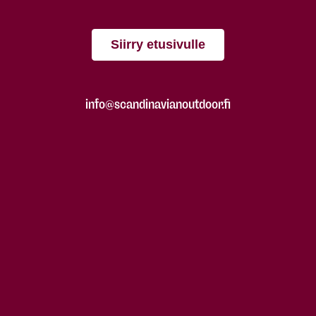
Siirry etusivulle
info@scandinavianoutdoor.fi