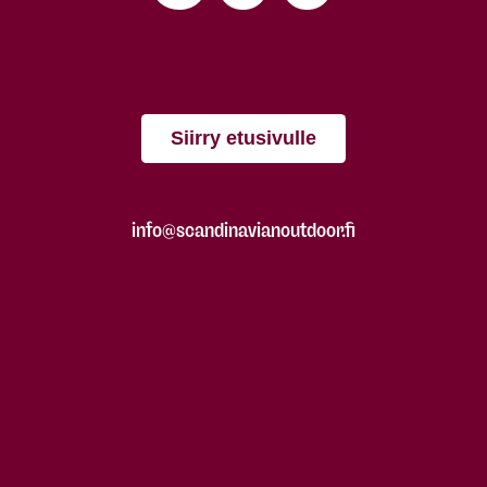
Siirry etusivulle
info@scandinavianoutdoor.fi