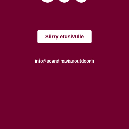
Siirry etusivulle
info@scandinavianoutdoor.fi