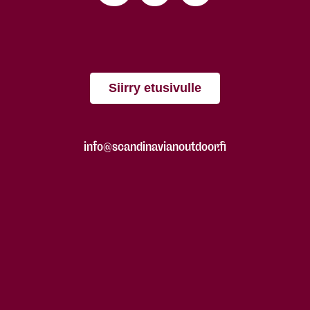
Siirry etusivulle
info@scandinavianoutdoor.fi