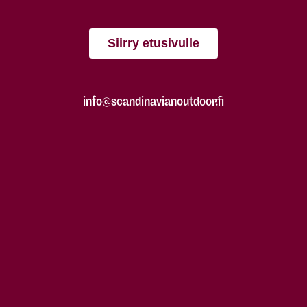
Siirry etusivulle
info@scandinavianoutdoor.fi