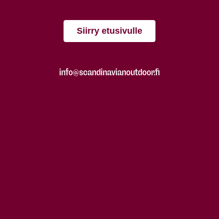
Siirry etusivulle
info@scandinavianoutdoor.fi