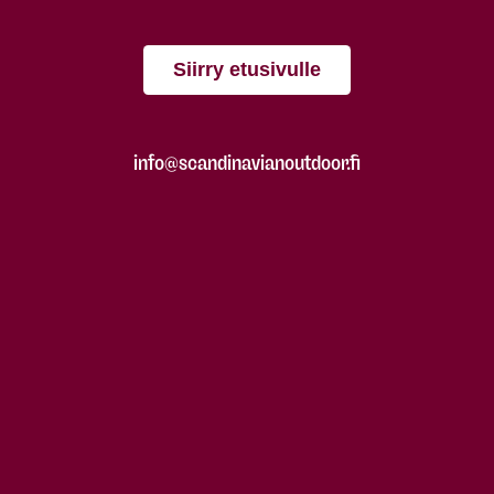
Siirry etusivulle
info@scandinavianoutdoor.fi