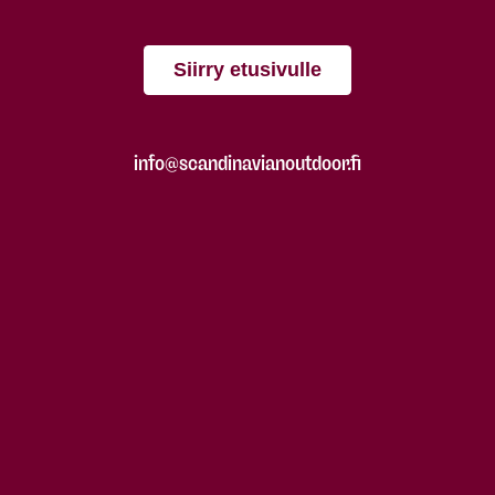
Siirry etusivulle
info@scandinavianoutdoor.fi