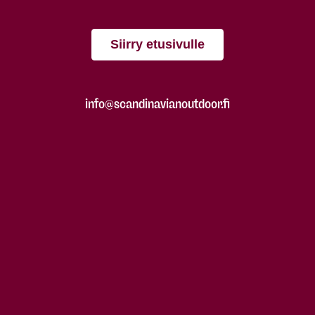
Siirry etusivulle
info@scandinavianoutdoor.fi