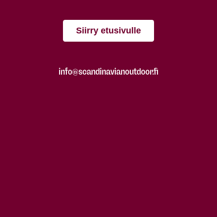
Siirry etusivulle
info@scandinavianoutdoor.fi