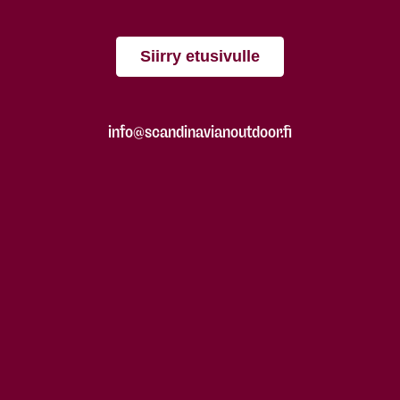
Siirry etusivulle
info@scandinavianoutdoor.fi