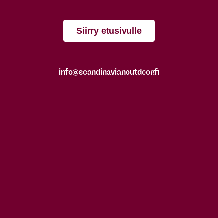
Siirry etusivulle
info@scandinavianoutdoor.fi