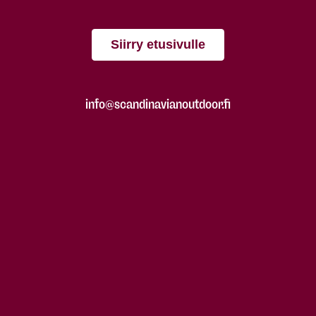
Siirry etusivulle
info@scandinavianoutdoor.fi