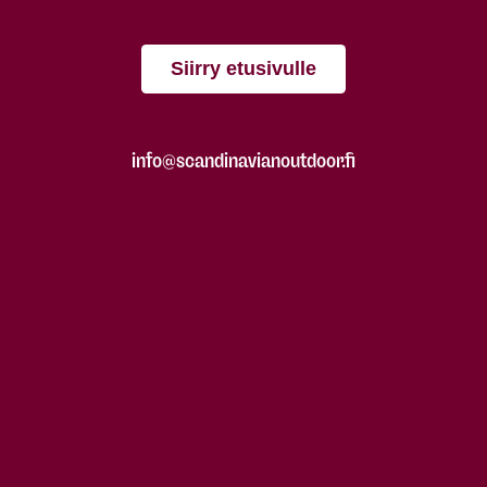
Siirry etusivulle
info@scandinavianoutdoor.fi