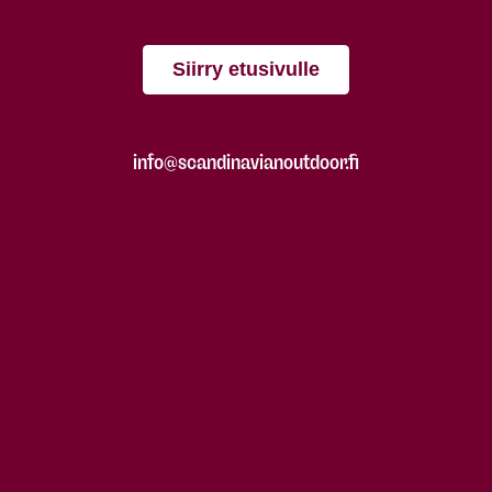
Siirry etusivulle
info@scandinavianoutdoor.fi