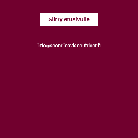
Siirry etusivulle
info@scandinavianoutdoor.fi