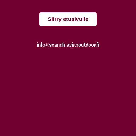
Siirry etusivulle
info@scandinavianoutdoor.fi