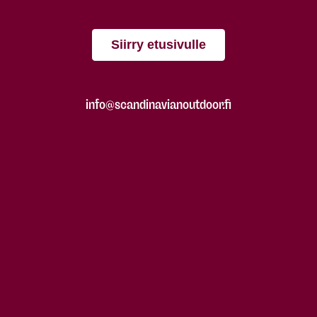
Siirry etusivulle
info@scandinavianoutdoor.fi