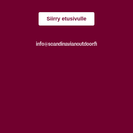
Siirry etusivulle
info@scandinavianoutdoor.fi