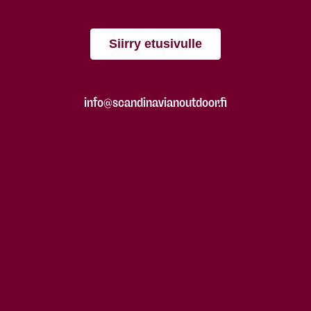
Siirry etusivulle
info@scandinavianoutdoor.fi