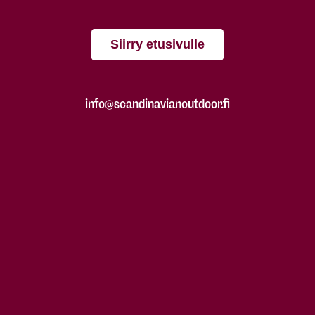
Siirry etusivulle
info@scandinavianoutdoor.fi