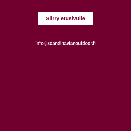
Siirry etusivulle
info@scandinavianoutdoor.fi