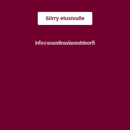
Siirry etusivulle
info@scandinavianoutdoor.fi