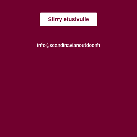
Siirry etusivulle
info@scandinavianoutdoor.fi