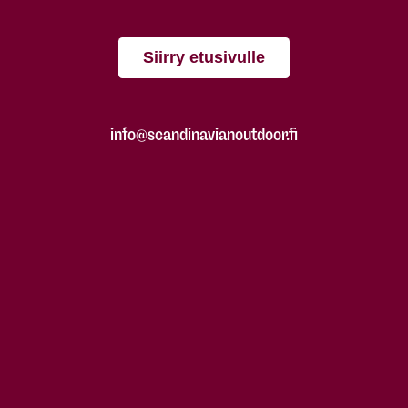
Siirry etusivulle
info@scandinavianoutdoor.fi