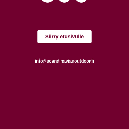
Siirry etusivulle
info@scandinavianoutdoor.fi