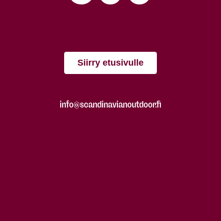
Siirry etusivulle
info@scandinavianoutdoor.fi