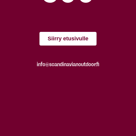
Siirry etusivulle
info@scandinavianoutdoor.fi