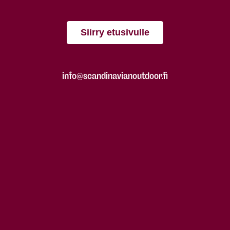
Siirry etusivulle
info@scandinavianoutdoor.fi