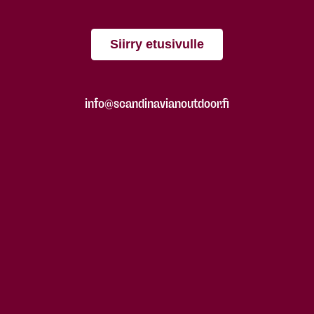
Siirry etusivulle
info@scandinavianoutdoor.fi