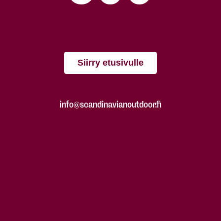
Siirry etusivulle
info@scandinavianoutdoor.fi