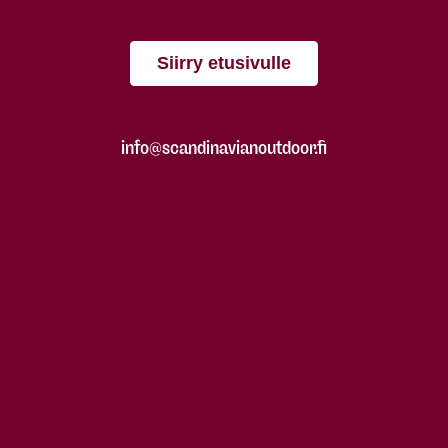
Siirry etusivulle
info@scandinavianoutdoor.fi