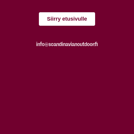
Siirry etusivulle
info@scandinavianoutdoor.fi