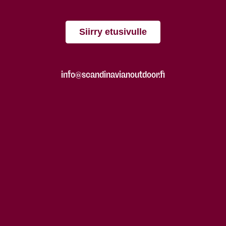
Siirry etusivulle
info@scandinavianoutdoor.fi