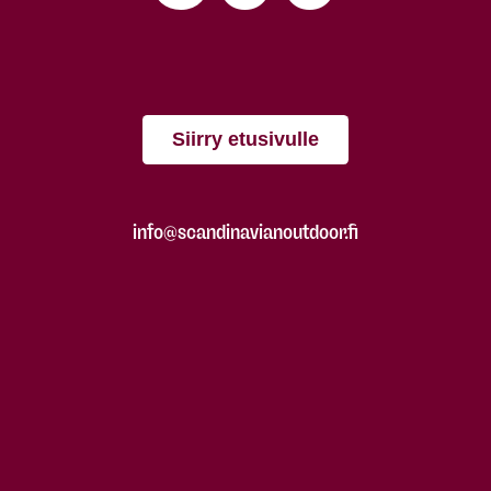
Siirry etusivulle
info@scandinavianoutdoor.fi