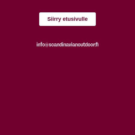
Siirry etusivulle
info@scandinavianoutdoor.fi