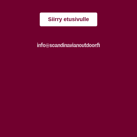
Siirry etusivulle
info@scandinavianoutdoor.fi