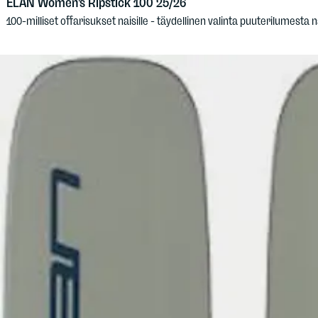
ELAN
Women's Ripstick 100 25/26
100-milliset offarisukset naisille - täydellinen valinta puuterilumesta 