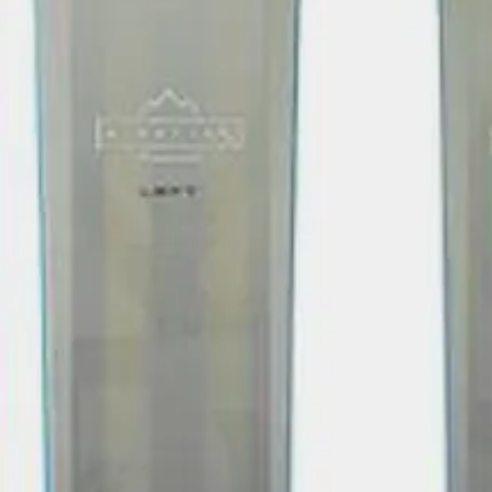
Blo
Palautukset
Op
Reklamaatiot
Kor
Toimitustavat
Vin
Maksutavat
In
Sopimusehdot
Yo
Jäsenalennukset
Fa