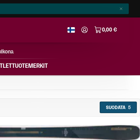
0,00 €
ulkona
TLET
TUOTEMERKIT
SUODATA
5