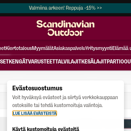
Valmiina arkeen! Reppuja -15% >>
eet
Kiertotalous
Myymälät
Asiakaspalvelu
Yritysmyynti
Elämää 
SET
KENGÄT
VARUSTEET
TALVILAJIT
KESÄLAJIT
PARTIO
OU
Evästesuostumus
Voit hyväksyä evästeet ja siirtyä verkkokauppaan
ostoksille tai tehdä kustomoituja valintoja.
LUE LISÄÄ EVÄSTEISTÄ
Käytä kustomoituja evästeitä