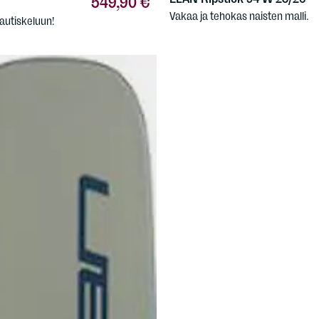
549,90 €
Vakaa ja tehokas naisten malli.
nautiskeluun!