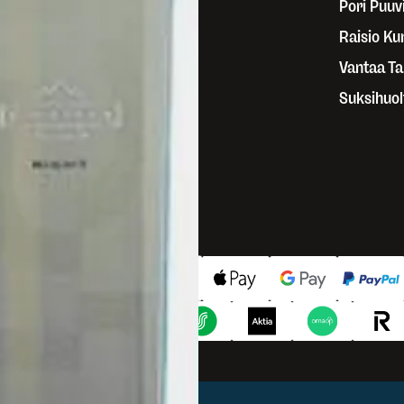
git
Pori Puuvi
paat
Raisio Ku
jaa, kierrätä, vuokraa
Vantaa T
kit
Suksihuol
stagram
uTube
cebook