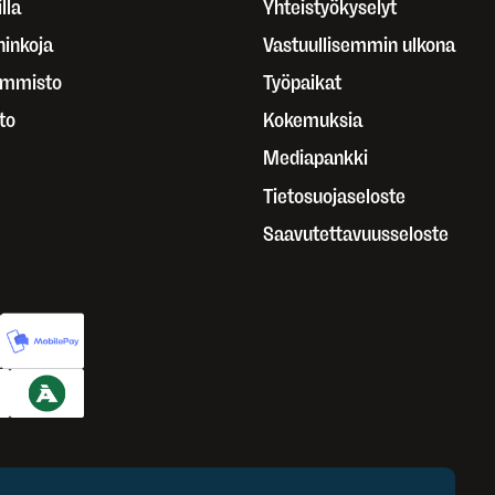
lla
Yhteistyökyselyt
ninkoja
Vastuullisemmin ulkona
ammisto
Työpaikat
to
Kokemuksia
Mediapankki
Tietosuojaseloste
Saavutettavuusseloste