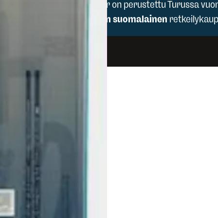
Scandinavian Outdoor on perustettu Turussa vuo
1970 ja olemme
täysin suomalainen
retkeilykaup