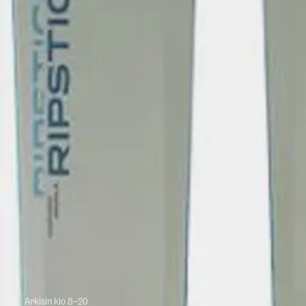
ELAN
Ripstick 102 24/25
102-milliset offarisukset naisille, hyvä valinta jo tovin laskeneelle ja v
Asiakaspalvelu
El
info@scandinavianoutdoor.fi
Tie
Chat-palvelu
El
Arkisin klo 8–20