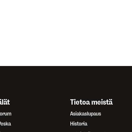
lät
Tietoa meistä
Forum
Asiakaslupaus
Veska
Historia