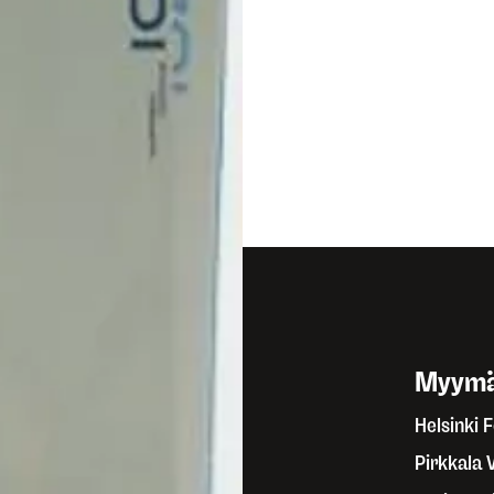
499,90 €
auhtia hakevalle.
ämää ulkona -klubi
Myymä
toa klubista
Helsinki 
ämää Ulkona -metsä
Pirkkala 