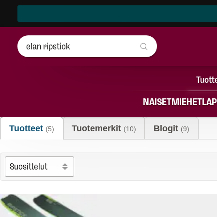
Tuott
NAISET
MIEHET
LAP
"elan ripstick"
Tuotteet
Tuotemerkit
Blogit
(5)
(10)
(9)