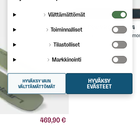
Välttämättömät
ELAN
Ripstick 88 W 23/24
Toiminnalliset
Naisten all mountain -sukset monen
Tilastolliset
Markkinointi
HYVÄKSY
HYVÄKSY VAIN
EVÄSTEET
VÄLTTÄMÄTTÖMÄT
469,90 €