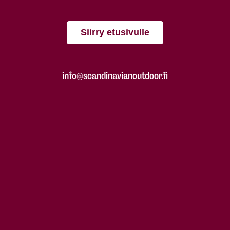
Siirry etusivulle
info@scandinavianoutdoor.fi