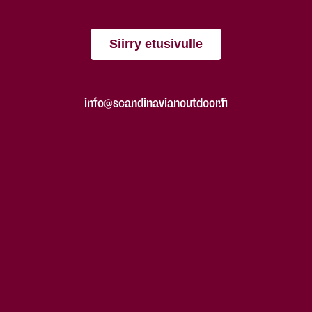
Siirry etusivulle
info@scandinavianoutdoor.fi