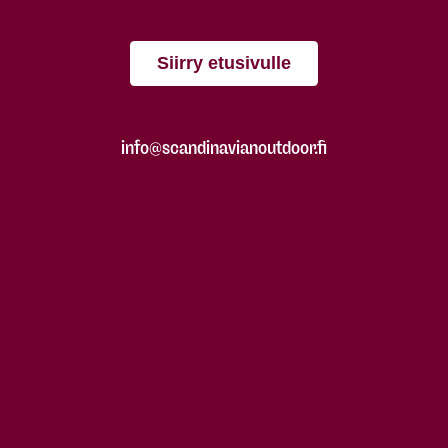
Siirry etusivulle
info@scandinavianoutdoor.fi