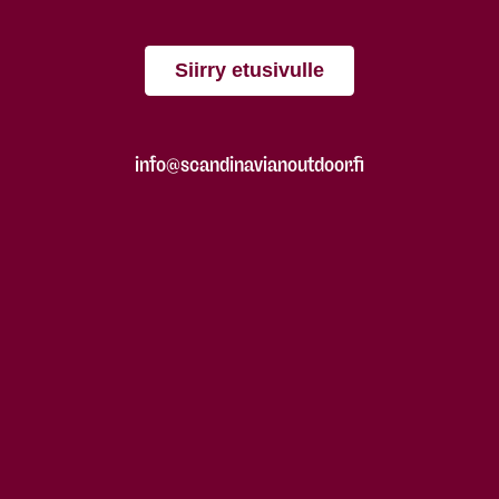
Siirry etusivulle
info@scandinavianoutdoor.fi